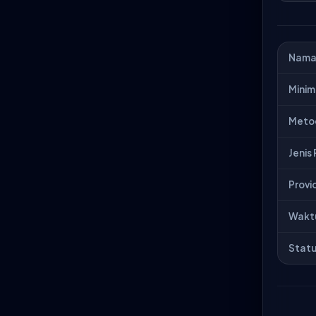
Nama 
Minim
Meto
Jenis
Provi
Wakt
Statu