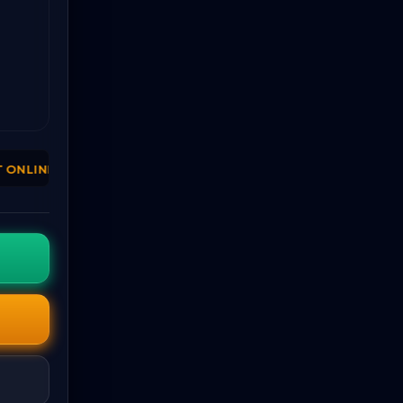
LINE TERPERCAYA DENGAN SLOT GACOR HARI INI